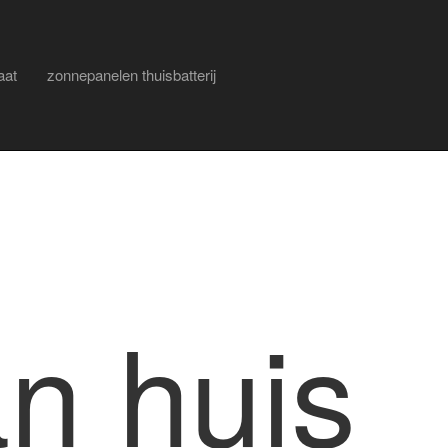
aat
zonnepanelen thuisbatterij
n huis