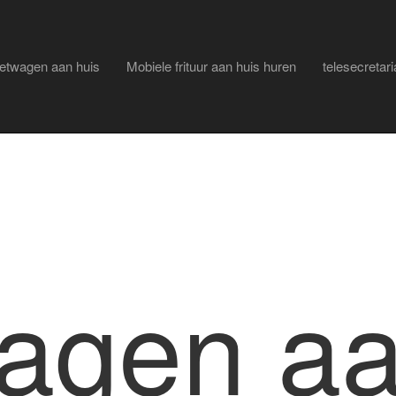
ietwagen aan huis
Mobiele frituur aan huis huren
telesecretari
wagen aa