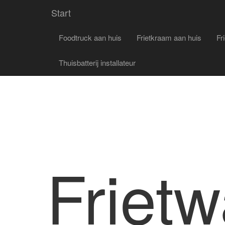
Start
Foodtruck aan huis
Frietkraam aan huis
Fr
Thuisbatterij installateur
Friet